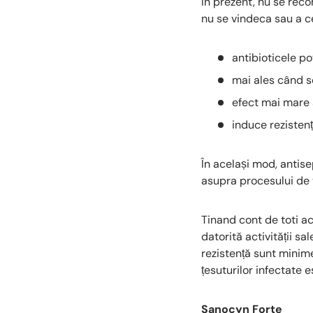
În prezent, nu se reco
nu se vindeca sau a c
antibioticele po
mai ales când se
efect mai mare 
induce rezistenț
În același mod, antise
asupra procesului de v
Tinand cont de toti ac
datorită activității s
rezistență sunt minime
țesuturilor infectate 
Sanocyn Forte