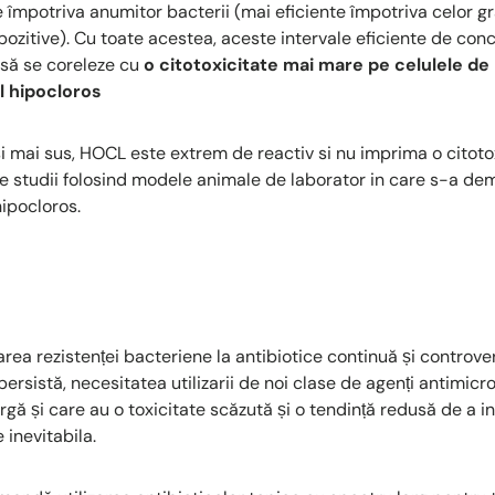
 împotriva anumitor bacterii (mai eficiente împotriva celor gr
ozitive). Cu toate acestea, aceste intervale eficiente de conc
 să se coreleze cu
o citotoxicitate mai mare pe celulele de
l hipocloros
 mai sus, HOCL este extrem de reactiv si nu imprima o citotox
ute studii folosind modele animale de laborator in care s-a d
ipocloros.
ea rezistenței bacteriene la antibiotice continuă și controver
persistă, necesitatea utilizarii de noi clase de agenți antimicr
largă și care au o toxicitate scăzută și o tendință redusă de a 
inevitabila.