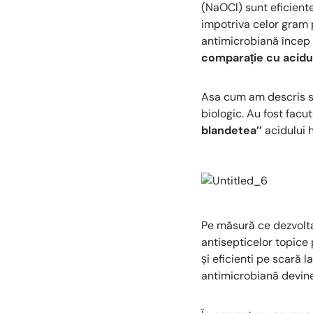
(NaOCl) sunt eficiente
impotriva celor gram p
antimicrobiană încep
comparație cu acidu
Asa cum am descris si
biologic. Au fost fac
blandetea’’
acidului h
Pe măsură ce dezvoltar
antisepticelor topice 
și eficienti pe scară 
antimicrobiană devine 