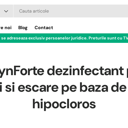
e noi
Blog
Contact
 se adreseaza exclusiv persoanelor juridice. Preturile sunt cu TV
nForte dezinfectant
i si escare pe baza de
hipocloros