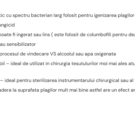
ic cu spectru bacterian larg folosit pentru igenizarea plagilor 
fungicid
oate fi ingerat sau lins ( este folosit de columbofili pentru d
sau sensibilizator
rocesul de vindecare VS alcoolul sau apa oxigenata
il – ideal de utilizat in chirurgia tesutulurilor moi mai ales a
– ideal pentru sterilizarea instrumentarului chirurgical sau al 
era la suprafata plagilor mult mai bine astfel are un efect an