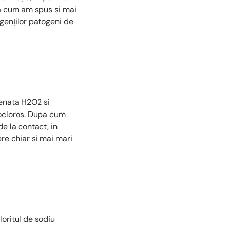
Asa cum am spus si mai
agenților patogeni de
genata H2O2 si
pocloros. Dupa cum
e la contact, in
re chiar si mai mari
oritul de sodiu