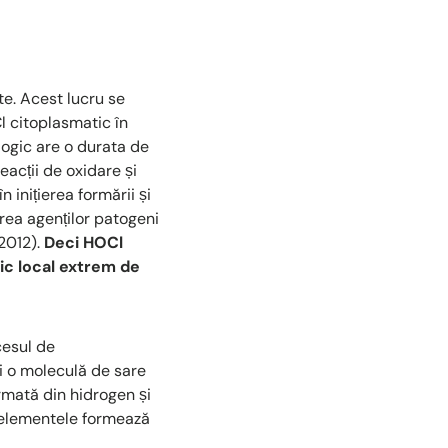
te. Acest lucru se
l citoplasmatic în
logic are o durata de
eacții de oxidare și
 inițierea formării și
erea agenților patogeni
 2012).
Deci HOCl
tic local extrem de
cesul de
i o moleculă de sare
rmată din hidrogen și
i elementele formează