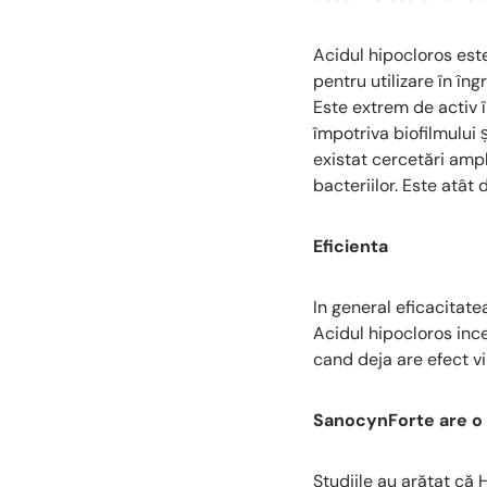
Acidul hipocloros est
pentru utilizare în îng
Este extrem de activ 
împotriva biofilmului 
existat cercetări amp
bacteriilor. Este atât 
Eficienta
In general eficacitat
Acidul hipocloros inc
cand deja are efect vi
SanocynForte are o
Studiile au arătat că 