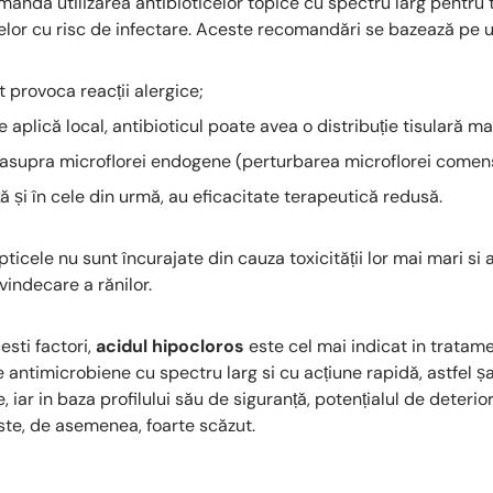
mandă utilizarea antibioticelor topice cu spectru larg pentru 
elor cu risc de infectare. Aceste recomandări se bazează pe 
t provoca reacții alergice;
 aplică local, antibioticul poate avea o distribuție tisulară ma
asupra microflorei endogene (perturbarea microflorei comen
ă și în cele din urmă, au eficacitate terapeutică redusă.
pticele nu sunt încurajate din cauza toxicității lor mai mari si 
indecare a rănilor.
esti factori,
acidul hipocloros
este cel mai indicat in tratame
ale antimicrobiene cu spectru larg si cu acțiune rapidă, astfel 
, iar in baza profilului său de siguranță, potențialul de deterio
este, de asemenea, foarte scăzut.