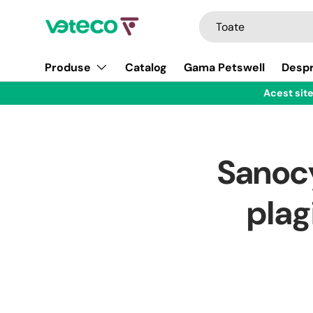
Căutare
Tip produs
Toate
Sari la conținut
Produse
Catalog
Gama Petswell
Despr
Acest site
Sanocy
plag