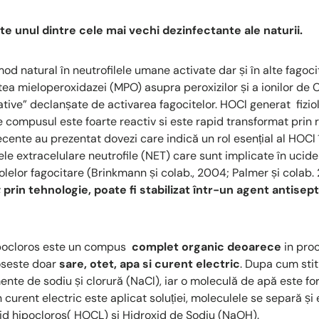
te unul dintre cele mai vechi dezinfectante ale naturii.
d natural în neutrofilele umane activate dar și în alte fagoci
tea mieloperoxidazei (MPO) asupra peroxizilor și a ionilor de C
ative” declanșate de activarea fagocitelor. HOCl generat fizio
 compusul este foarte reactiv si este rapid transformat prin r
ecente au prezentat dovezi care indică un rol esențial al HOCl în
ele extracelulare neutrofile (NET) care sunt implicate în ucid
uolelor fagocitare (Brinkmann și colab., 2004; Palmer și colab.
; prin tehnologie, poate fi stabilizat într-un agent antisep
hipocloros este un compus
complet organic deoarece
in pro
oseste doar
sare, otet, apa si curent electric
. Dupa cum stit
ente de sodiu și clorură (NaCl), iar o moleculă de apă este fo
 curent electric este aplicat soluției, moleculele se separă ș
id hipocloros( HOCL) si Hidroxid de Sodiu (NaOH).