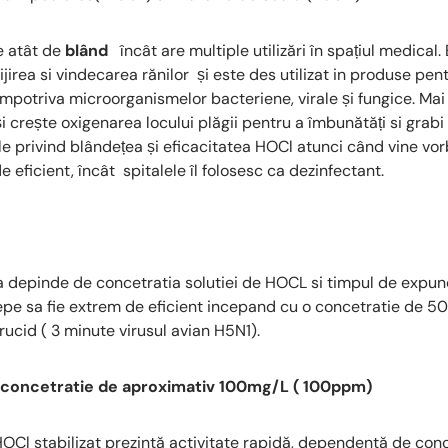
e atât de
blând
încât are multiple utilizări în spațiul medica
rijirea si vindecarea rănilor și este des utilizat in produse pentr
împotriva microorganismelor bacteriene, virale și fungice. Mai
și crește oxigenarea locului plăgii pentru a îmbunătăți si grab
le privind blândețea și eficacitatea HOCl atunci când vine vo
de eficient, încât spitalele îl folosesc ca dezinfectant.
ea depinde de concetratia solutiei de HOCL si timpul de expun
epe sa fie extrem de eficient incepand cu o concetratie de 
rucid ( 3 minute virusul avian H5N1).
 concetratie de aproximativ 100mg/L ( 100ppm)
HOCl stabilizat prezintă activitate rapidă, dependentă de conc