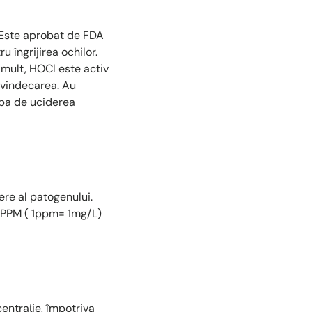
l. Este aprobat de FDA
u îngrijirea ochilor.
 mult, HOCl este activ
i vindecarea. Au
rba de uciderea
ere al patogenului.
50PPM ( 1ppm= 1mg/L)
entrație, împotriva