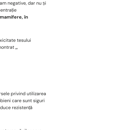
am negative, dar nu și
entrație
 mamifere, în
icitate tesului
emontrat
,,
sele privind utilizarea
obieni care sunt siguri
induce rezistență