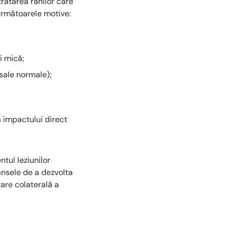
tratarea rănilor care
următoarele motive:
i mică;
sale normale);
a impactului direct
ntul leziunilor
șansele de a dezvolta
rare colaterală a