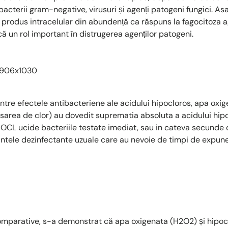
e bacterii gram-negative, virusuri și agenți patogeni fungici. 
e produs intracelular din abundență ca răspuns la fagocitoza 
acă un rol important în distrugerea agenților patogeni.
intre efectele antibacteriene ale acidului hipocloros, apa oxi
 (sarea de clor) au dovedit suprematia absoluta a acidului hi
L ucide bacteriile testate imediat, sau in cateva secunde d
tele dezinfectante uzuale care au nevoie de timpi de expune
comparative, s-a demonstrat că apa oxigenata (H2O2) și hipocl