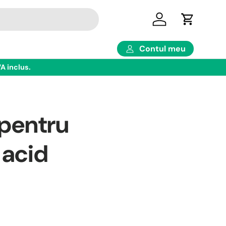
Conectare
Coş
Contul meu
A inclus.
 pentru
 acid