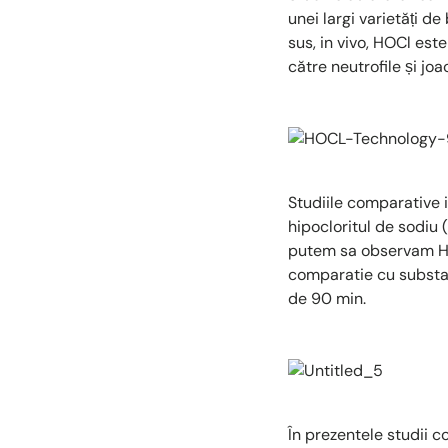
unei largi varietăți d
sus, in vivo, HOCl est
către neutrofile și jo
Studiile comparative 
hipocloritul de sodiu
putem sa observam HOC
comparatie cu substan
de 90 min.
În prezentele studii 