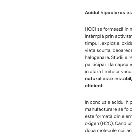
Acidul hipocloros es
HOCl se formează în mo
întâmplă prin activita
timpul „exploziei oxid
viata scurta, deoarece
halogenare. Studiile r
participării la capcan
în afara limitelor vac
natural este instabil
eficient
.
In concluzie acidul 
manufacturare se fol
este formată din elem
oxigen (H2O). Când un
două molecule noi: ac