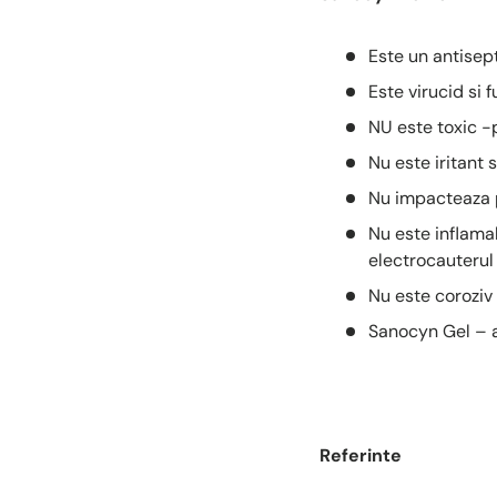
Este un antisept
Este virucid si 
NU este toxic -p
Nu este iritant 
Nu impacteaza p
Nu este inflamab
electrocauterul
Nu este coroziv 
Sanocyn Gel – ad
Referinte