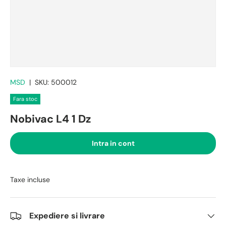
MSD
|
SKU:
500012
Fara stoc
Nobivac L4 1 Dz
Intra in cont
Taxe incluse
Expediere si livrare