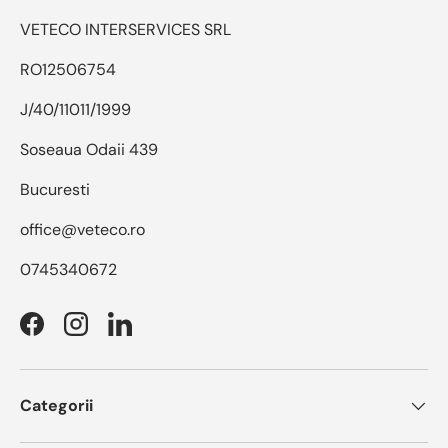
VETECO INTERSERVICES SRL
RO12506754
J/40/11011/1999
Soseaua Odaii 439
Bucuresti
office@veteco.ro
0745340672
Facebook
Instagram
LinkedIn
Categorii