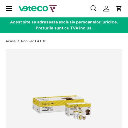
Meniul
Sari la conținut
Căutare
Conectare
Coş
Căutare
Tip produs
Toate
Acest site se adreseaza exclusiv persoanelor juridice.
Preturile sunt cu TVA inclus.
Acasă
Nobivac L4 1 Dz